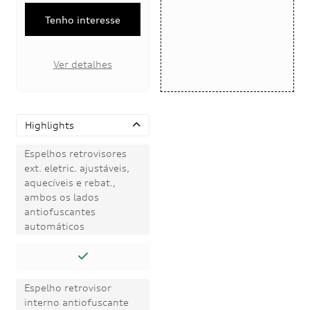
Tenho interesse
Ver detalhes
Highlights
Espelhos retrovisores
ext. eletric. ajustáveis,
aquecíveis e rebat.,
ambos os lados
antiofuscantes
automáticos
Espelho retrovisor
interno antiofuscante