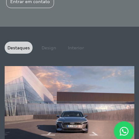
Entrar em contato
Destaques
Design
Interior
A