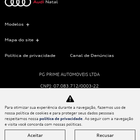
Modelos
Mapa do site
Política de privacidade
Canal de Denúncias
PG PRIME AUTOMOVEIS LTDA
CNPJ: 07.083.712/0003-22
Para otimizar sua experiência durante a navegação, fazemos uso de
No trânsito, enxergar o
nossa política de cookies e para proteger seus dados pessoais
outro salva vidas.
respeitamos nossa
política de privacidade
. Ao seguir com a navegação
e visita você concorda com nossas políticas.
Aceitar
Recusar
Desenvolvido pela DEALERSPACE ® Direitos Reservados.