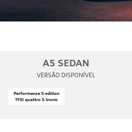
Whatsapp
Telefone
Email
Li e aceito a
Política de Privacidade
e concordo em receber
comunicações da concessionária.
Entrar em contato
A5 SEDAN
VERSÃO DISPONÍVEL
Performance S edition
TFSI quattro S tronic