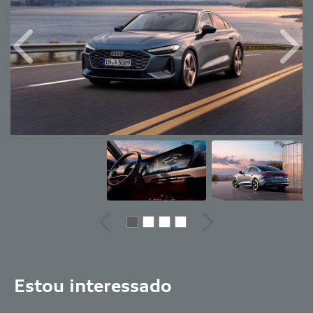
Anterior
Próx
Anterior
Próximo
Estou interessado